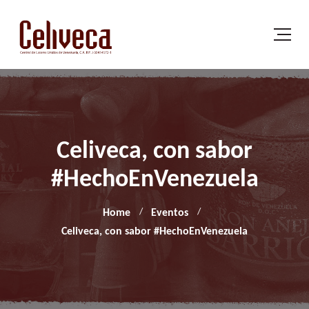
Celiveca, con sabor
#HechoEnVenezuela
Home
Eventos
Celiveca, con sabor #HechoEnVenezuela