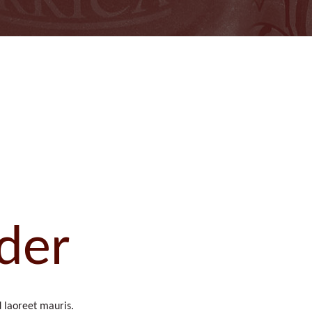
der
d laoreet mauris.