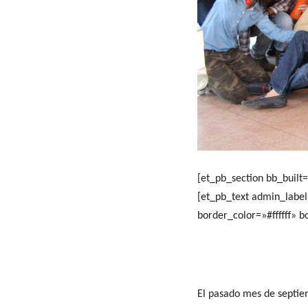
[et_pb_section bb_buil
[et_pb_text admin_label
border_color=»#ffffff» b
El pasado mes de septiem