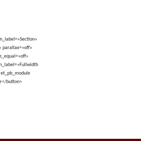
in_label=»Section»
 parallax=»off»
e_equal=»off»
n_label=»Fullwidth
r et_pb_module
r</button>