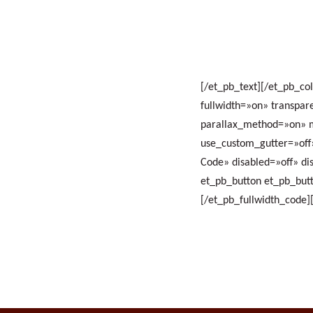
[/et_pb_text][/et_pb_co
fullwidth=»on» transpar
parallax_method=»on» m
use_custom_gutter=»off»
Code» disabled=»off» d
et_pb_button et_pb_butt
[/et_pb_fullwidth_code]