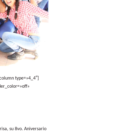
_column type=»4_4″]
der_color=»off»
isa, su 8vo. Aniversario