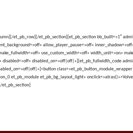
lumn][/et_pb_row][/et_pb_section][et_pb_section bb_built=»1″ adm
ent_background=»off» allow_player_pause=»off» inner_shadow=»off»
ake_fullwidth=»off» use_custom_width=»off» width_unit=»on» mak
 disabled=»off» disabled_on=»off|off|»][et_pb_fullwidth_code admi
isabled_on=»off|off|»]<button class=»et_pb_button_module_wrappe
on_0 et_pb_module et_pb_bg_layout_light» onclick=»atras()»>Volve
[/et_pb_section]